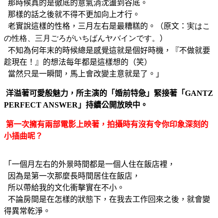
那時候真的是徹底的意氣消沈盪到谷底。
那樣的話之後就不得不更加向上才行。
老實說這樣的性格，三月左右是最糟糕的。（原文：
実はこ
の性格、三月ごろがいちばんヤバインです。
）
不知為何年末的時候總是感覺這就是個好時機，『不做就要
趁現在！』的想法每年都是這樣想的（笑）
當然只是一瞬間，馬上會改變主意就是了。」
洋溢著可愛般魅力，所主演的「婚前特急」緊接著「GANTZ
PERFECT ANSWER」持續公開放映中。
第一次擁有兩部電影上映著，拍攝時有沒有令你印象深刻的
小插曲呢？
「一個月左右的外景時間都是一個人住在飯店裡，
因為是第一次那麼長時間居住在飯店，
所以帶給我的文化衝擊實在不小。
不論房間是在怎樣的狀態下，在我去工作回來之後，就會變
得異常乾淨。