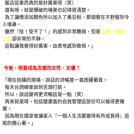
飯店這東西真的是好厲害呀（笑）
還有呀，就是爆破的場景也記得很清楚。
為了讓煙添加顏色所以加入了黃豆粉，那個實在不舒服到令
人嗆鼻。
雖然『哇！受不了！』的感到非常難過，但是
二宮（和也）
さん
卻非常的平靜，
這點讓我覺得好厲害，由衷地感到敬佩。」
今後，想要成為怎樣的女性、女優？
「現在拍攝的現場，說話的流暢度一直困擾著我。
每天台詞總會說到舌頭打結。
所以，說話變得更流暢這是一點（笑）
再來就是呀，包括健康面的自我管理這部份可以做得更確
實。
因為現在還是會讓家人『一個人生活要變得有所成長呀』這
般的擔心著。」