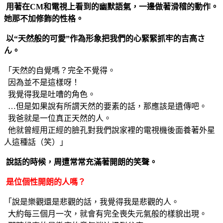
用著在CM和電視上看到的幽默語氣，一邊做著滑稽的動作。
她那不加修飾的性格。
以“天然般的可愛”作為形象把我們的心緊緊抓牢的吉高さ
ん。
「天然的自覺嗎？完全不覺得。
因為並不是這樣呀！
我覺得我是吐嘈的角色。
…但是如果說有所謂天然的要素的話，那應該是遺傳吧。
我爸就是一位真正天然的人。
他就曾經用正經的臉孔對我們說家裡的電視機後面養著外星
人這種話（笑）」
說話的時候，周遭常常充滿著開朗的笑聲。
是位個性開朗的人嗎？
「說是樂觀還是悲觀的話，我覺得我是悲觀的人。
大約每三個月一次，就會有完全喪失元氣般的樣貌出現。